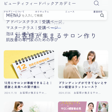
ビューティフィードバックアカデミー
アカデミーについて
カリキュラム
ニュース
運営会社
MENU
アドバンスクラス｜受講ページ
CATEGORY
マスタークラス｜受講ページ
泡ほぐし導入ページ
お客様が集まるサロン作り
肌改善の専門家のための学び
12月にサロンが準備できること｜
ブランディングができてないとサ
感謝と未来への架け橋に
ロン経営はラットレース？
2024.11.18
お客様が集まるサロン
2024.07.06
お客様が集まるサロン
作り
作り