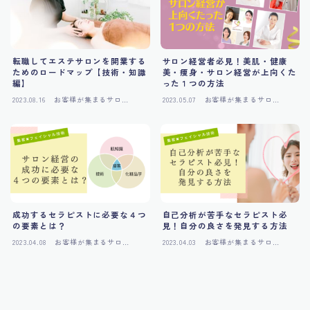
転職してエステサロンを開業する
サロン経営者必見！美肌・健康
ためのロードマップ【技術・知識
美・痩身・サロン経営が上向くた
編】
った１つの方法
2023.08.16
お客様が集まるサロン
2023.05.07
お客様が集まるサロン
作り
作り
成功するセラピストに必要な４つ
自己分析が苦手なセラピスト必
の要素とは？
見！自分の良さを発見する方法
2023.04.08
お客様が集まるサロン
2023.04.03
お客様が集まるサロン
作り
作り