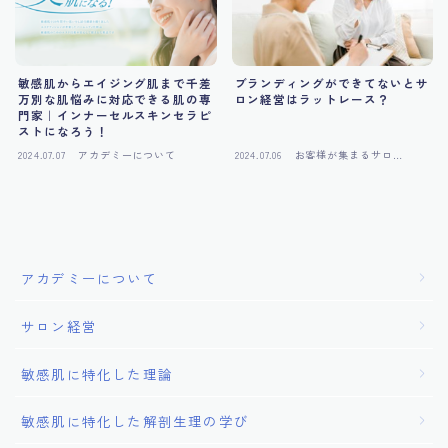
敏感肌からエイジング肌まで千差
ブランディングができてないとサ
万別な肌悩みに対応できる肌の専
ロン経営はラットレース？
門家｜インナーセルスキンセラピ
ストになろう！
2024.07.07
アカデミーについて
2024.07.06
お客様が集まるサロン
作り
アカデミーについて
サロン経営
敏感肌に特化した理論
敏感肌に特化した解剖生理の学び