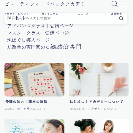
ビューティフィードバックアカデミー
アカデミーについて
カリキュラム
ニュース
運営会社
MENU
アドバンスクラス｜受講ページ
マスタークラス｜受講ページ
TAG
泡ほぐし導入ページ
敏感肌専門
肌改善の専門家のための学び
受講の流れ｜講座の特徴
はじめに｜アカデミーについて
2025.01.19
クラスについて
2025.01.19
アカデミーについて